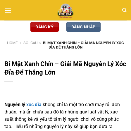
Chuyển
đến
nội
dung
ĐĂNG KÝ
ĐĂNG NHẬP
HOME
»
SOI CẦU
»
BÍ MẬT XANH CHÍN – GIẢI MÃ NGUYÊN LÝ XÓC
ĐĨA ĐỂ THẮNG LỚN
Bí Mật Xanh Chín – Giải Mã Nguyên Lý Xóc
Đĩa Để Thắng Lớn
Nguyên lý
xóc đĩa
không chỉ là một trò chơi may rủi đơn
thuần, mà ẩn chứa sau đó là những quy luật vật lý, xác
suất thống kê và yếu tố tâm lý người chơi vô cùng phức
tạp. Hiểu rõ những nguyên lý này sẽ giúp bạn đưa ra