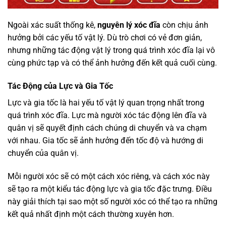
Ngoài xác suất thống kê,
nguyên lý xóc đĩa
còn chịu ảnh
hưởng bởi các yếu tố vật lý. Dù trò chơi có vẻ đơn giản,
nhưng những tác động vật lý trong quá trình xóc đĩa lại vô
cùng phức tạp và có thể ảnh hưởng đến kết quả cuối cùng.
Tác Động của Lực và Gia Tốc
Lực và gia tốc là hai yếu tố vật lý quan trọng nhất trong
quá trình xóc đĩa. Lực mà người xóc tác động lên đĩa và
quân vị sẽ quyết định cách chúng di chuyển và va chạm
với nhau. Gia tốc sẽ ảnh hưởng đến tốc độ và hướng di
chuyển của quân vị.
Mỗi người xóc sẽ có một cách xóc riêng, và cách xóc này
sẽ tạo ra một kiểu tác động lực và gia tốc đặc trưng. Điều
này giải thích tại sao một số người xóc có thể tạo ra những
kết quả nhất định một cách thường xuyên hơn.