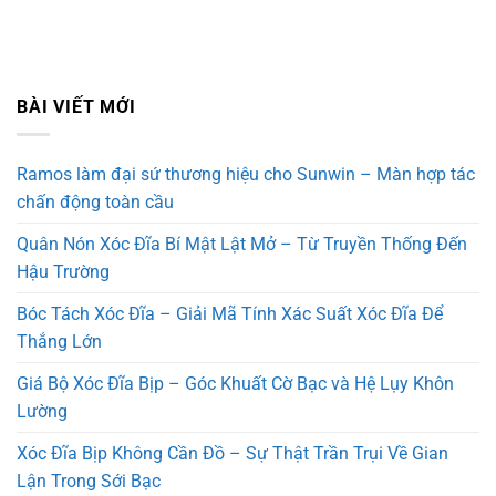
BÀI VIẾT MỚI
Ramos làm đại sứ thương hiệu cho Sunwin – Màn hợp tác
chấn động toàn cầu
Quân Nón Xóc Đĩa Bí Mật Lật Mở – Từ Truyền Thống Đến
Hậu Trường
Bóc Tách Xóc Đĩa – Giải Mã Tính Xác Suất Xóc Đĩa Để
Thắng Lớn
Giá Bộ Xóc Đĩa Bịp – Góc Khuất Cờ Bạc và Hệ Lụy Khôn
Lường
Xóc Đĩa Bịp Không Cần Đồ – Sự Thật Trần Trụi Về Gian
Lận Trong Sới Bạc