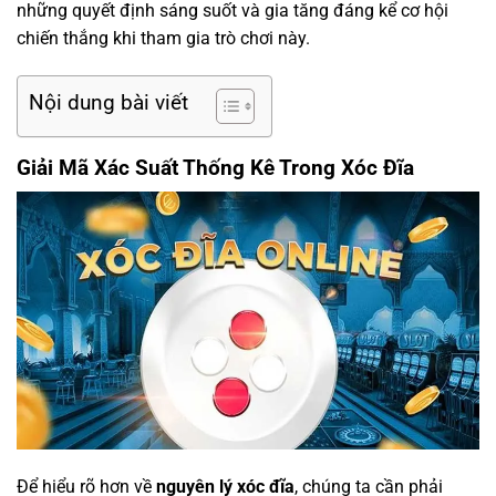
những quyết định sáng suốt và gia tăng đáng kể cơ hội
chiến thắng khi tham gia trò chơi này.
Nội dung bài viết
Giải Mã Xác Suất Thống Kê Trong Xóc Đĩa
Để hiểu rõ hơn về
nguyên lý xóc đĩa
, chúng ta cần phải