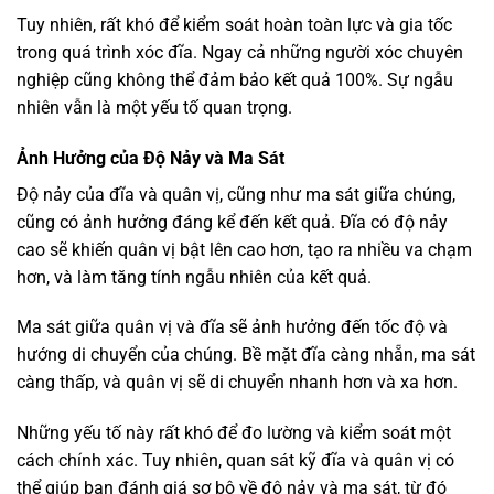
Tuy nhiên, rất khó để kiểm soát hoàn toàn lực và gia tốc
trong quá trình xóc đĩa. Ngay cả những người xóc chuyên
nghiệp cũng không thể đảm bảo kết quả 100%. Sự ngẫu
nhiên vẫn là một yếu tố quan trọng.
Ảnh Hưởng của Độ Nảy và Ma Sát
Độ nảy của đĩa và quân vị, cũng như ma sát giữa chúng,
cũng có ảnh hưởng đáng kể đến kết quả. Đĩa có độ nảy
cao sẽ khiến quân vị bật lên cao hơn, tạo ra nhiều va chạm
hơn, và làm tăng tính ngẫu nhiên của kết quả.
Ma sát giữa quân vị và đĩa sẽ ảnh hưởng đến tốc độ và
hướng di chuyển của chúng. Bề mặt đĩa càng nhẵn, ma sát
càng thấp, và quân vị sẽ di chuyển nhanh hơn và xa hơn.
Những yếu tố này rất khó để đo lường và kiểm soát một
cách chính xác. Tuy nhiên, quan sát kỹ đĩa và quân vị có
thể giúp bạn đánh giá sơ bộ về độ nảy và ma sát, từ đó