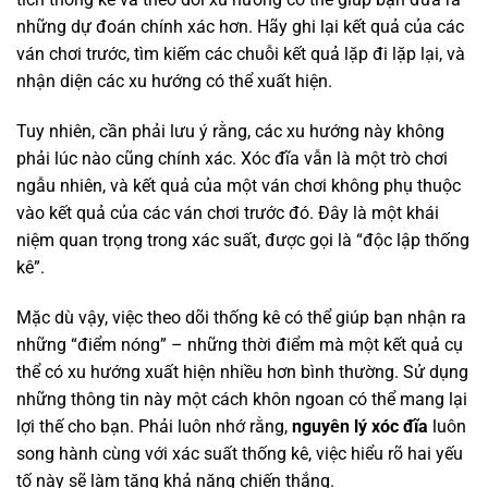
những dự đoán chính xác hơn. Hãy ghi lại kết quả của các
ván chơi trước, tìm kiếm các chuỗi kết quả lặp đi lặp lại, và
nhận diện các xu hướng có thể xuất hiện.
Tuy nhiên, cần phải lưu ý rằng, các xu hướng này không
phải lúc nào cũng chính xác. Xóc đĩa vẫn là một trò chơi
ngẫu nhiên, và kết quả của một ván chơi không phụ thuộc
vào kết quả của các ván chơi trước đó. Đây là một khái
niệm quan trọng trong xác suất, được gọi là “độc lập thống
kê”.
Mặc dù vậy, việc theo dõi thống kê có thể giúp bạn nhận ra
những “điểm nóng” – những thời điểm mà một kết quả cụ
thể có xu hướng xuất hiện nhiều hơn bình thường. Sử dụng
những thông tin này một cách khôn ngoan có thể mang lại
lợi thế cho bạn. Phải luôn nhớ rằng,
nguyên lý xóc đĩa
luôn
song hành cùng với xác suất thống kê, việc hiểu rõ hai yếu
tố này sẽ làm tăng khả năng chiến thắng.