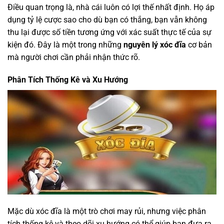
Điều quan trọng là, nhà cái luôn có lợi thế nhất định. Họ áp
dụng tỷ lệ cược sao cho dù bạn có thắng, bạn vẫn không
thu lại được số tiền tương ứng với xác suất thực tế của sự
kiện đó. Đây là một trong những
nguyên lý xóc đĩa
cơ bản
mà người chơi cần phải nhận thức rõ.
Phân Tích Thống Kê và Xu Hướng
Mặc dù xóc đĩa là một trò chơi may rủi, nhưng việc phân
tích thống kê và theo dõi xu hướng có thể giúp bạn đưa ra