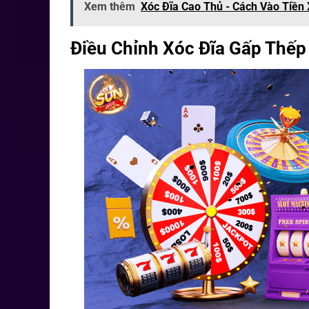
Xem thêm
Xóc Đĩa Cao Thủ - Cách Vào Tiền
Điều Chỉnh Xóc Đĩa Gấp Thếp