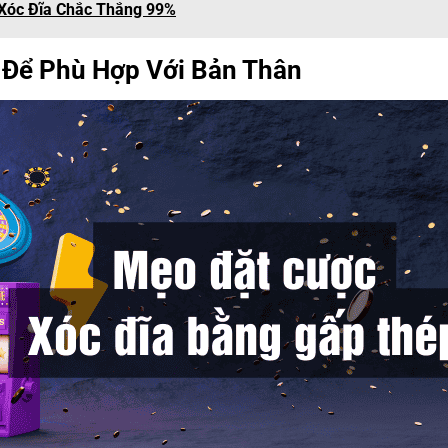
 Xóc Đĩa Chắc Thắng 99%
 Để Phù Hợp Với Bản Thân