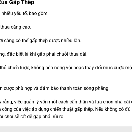
Của Gấp Thếp
 nhiều yếu tố, bao gồm:
 thua càng cao.
i càng có thể gấp thếp được nhiều lần.
, đặc biệt là khi gặp phải chuỗi thua dài.
thủ chiến lược, không nên nóng vội hoặc thay đổi mức cược mộ
hạn cược phù hợp và đảm bảo thanh toán sòng phẳng.
 rằng, việc quản lý vốn một cách cẩn thận và lựa chọn nhà cái u
nh công của việc áp dụng chiến thuật gấp thếp. Nếu không có đủ
 chơi sẽ rất dễ gặp phải rủi ro.