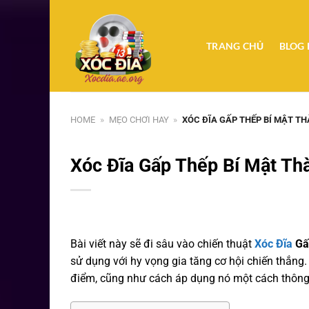
Chuyển
đến
nội
TRANG CHỦ
BLOG
dung
HOME
»
MẸO CHƠI HAY
»
XÓC ĐĨA GẤP THẾP BÍ MẬT T
Xóc Đĩa Gấp Thếp Bí Mật Th
Bài viết này sẽ đi sâu vào chiến thuật
Xóc Đĩa
Gấ
sử dụng với hy vọng gia tăng cơ hội chiến thắng
điểm, cũng như cách áp dụng nó một cách thông 