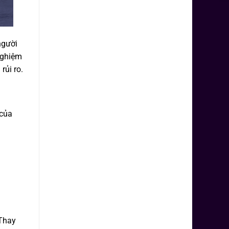
người
nghiệm
rủi ro.
 của
 Thay