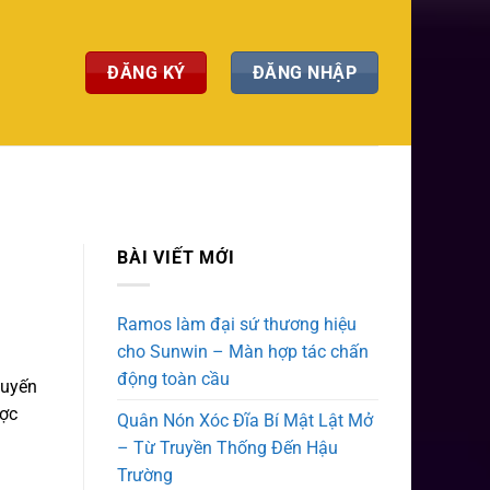
ĐĂNG KÝ
ĐĂNG NHẬP
BÀI VIẾT MỚI
Ramos làm đại sứ thương hiệu
cho Sunwin – Màn hợp tác chấn
động toàn cầu
tuyến
ược
Quân Nón Xóc Đĩa Bí Mật Lật Mở
– Từ Truyền Thống Đến Hậu
Trường