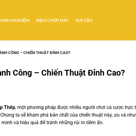
 KINH NGHIỆM
MẸO CHƠI HAY
SOI CẦU
HÀNH CÔNG – CHIẾN THUẬT ĐỈNH CAO?
ành Công – Chiến Thuật Đỉnh Cao?
p Thếp
, một phương pháp được nhiều người chơi cá cược trực 
. Chúng ta sẽ khám phá bản chất của chiến thuật này, ưu và nh
minh và hiệu quả để tránh những rủi ro tiềm ẩn.