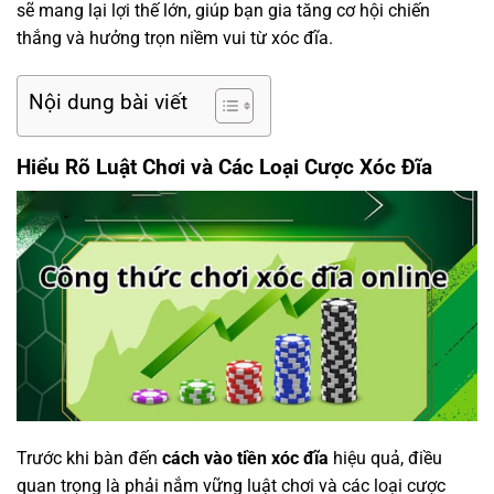
sẽ mang lại lợi thế lớn, giúp bạn gia tăng cơ hội chiến
thắng và hưởng trọn niềm vui từ xóc đĩa.
Nội dung bài viết
Hiểu Rõ Luật Chơi và Các Loại Cược Xóc Đĩa
Trước khi bàn đến
cách vào tiền xóc đĩa
hiệu quả, điều
quan trọng là phải nắm vững luật chơi và các loại cược