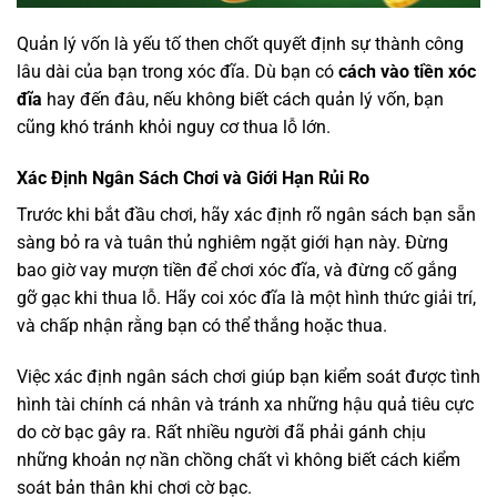
Quản lý vốn là yếu tố then chốt quyết định sự thành công
lâu dài của bạn trong xóc đĩa. Dù bạn có
cách vào tiền xóc
đĩa
hay đến đâu, nếu không biết cách quản lý vốn, bạn
cũng khó tránh khỏi nguy cơ thua lỗ lớn.
Xác Định Ngân Sách Chơi và Giới Hạn Rủi Ro
Trước khi bắt đầu chơi, hãy xác định rõ ngân sách bạn sẵn
sàng bỏ ra và tuân thủ nghiêm ngặt giới hạn này. Đừng
bao giờ vay mượn tiền để chơi xóc đĩa, và đừng cố gắng
gỡ gạc khi thua lỗ. Hãy coi xóc đĩa là một hình thức giải trí,
và chấp nhận rằng bạn có thể thắng hoặc thua.
Việc xác định ngân sách chơi giúp bạn kiểm soát được tình
hình tài chính cá nhân và tránh xa những hậu quả tiêu cực
do cờ bạc gây ra. Rất nhiều người đã phải gánh chịu
những khoản nợ nần chồng chất vì không biết cách kiểm
soát bản thân khi chơi cờ bạc.