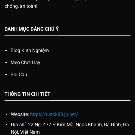
chóng, an toàn!
DANH MỤC ĐÁNG CHÚ Ý
Blog Kinh Nghiệm
Mẹo Chơi Hay
Soi Cầu
THÔNG TIN CHI TIẾT
Website:
https://tiktok88.jp.net/
Địa chỉ: 22 Ng. 477 P. Kim Mã, Ngọc Khánh, Ba Đình, Hà
Nội, Việt Nam