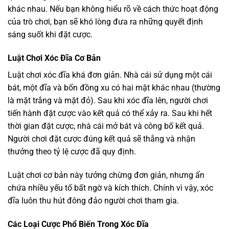
khác nhau. Nếu bạn không hiểu rõ về cách thức hoạt động
của trò chơi, bạn sẽ khó lòng đưa ra những quyết định
sáng suốt khi đặt cược.
Luật Chơi Xóc Đĩa Cơ Bản
Luật chơi xóc đĩa khá đơn giản. Nhà cái sử dụng một cái
bát, một đĩa và bốn đồng xu có hai mặt khác nhau (thường
là mặt trắng và mặt đỏ). Sau khi xóc đĩa lên, người chơi
tiến hành đặt cược vào kết quả có thể xảy ra. Sau khi hết
thời gian đặt cược, nhà cái mở bát và công bố kết quả.
Người chơi đặt cược đúng kết quả sẽ thắng và nhận
thưởng theo tỷ lệ cược đã quy định.
Luật chơi cơ bản này tưởng chừng đơn giản, nhưng ẩn
chứa nhiều yếu tố bất ngờ và kích thích. Chính vì vậy, xóc
đĩa luôn thu hút đông đảo người chơi tham gia.
Các Loại Cược Phổ Biến Trong Xóc Đĩa